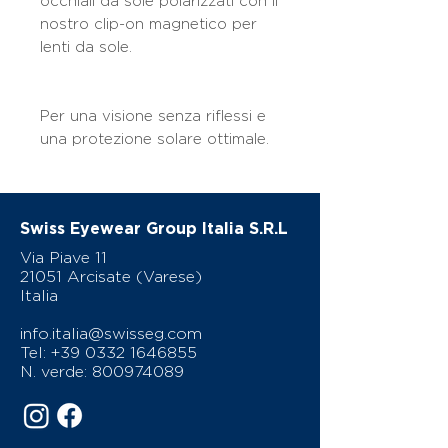
occhiali da sole polarizzati con il
nostro clip-on magnetico per
lenti da sole.
Per una visione senza riflessi e
una protezione solare ottimale.
Swiss Eyewear Group Italia S.R.L
Via Piave 11
21051 Arcisate (Varese)
Italia
info.italia@swisseg.com
Tel:
+39 0332 1646855
N. verde:
800974089