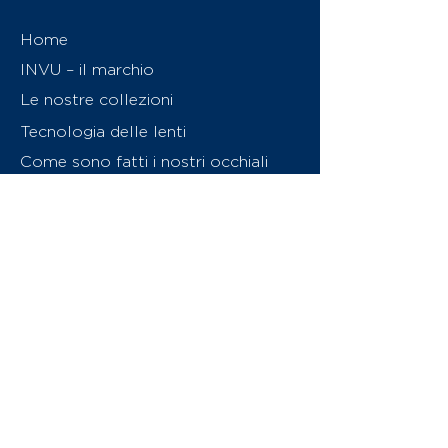
Home
INVU – il marchio
Le nostre collezioni
Tecnologia delle lenti
Come sono fatti i nostri occhiali
Caratteristiche delle lenti
Chi siamo
Contattaci
Swiss Eyewear Group
INVU Online Shop Switzerland
Download catalogo (PDF)