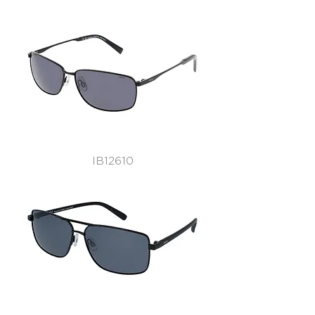
IB12610