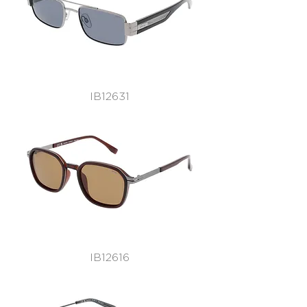
IB12631
IB12616