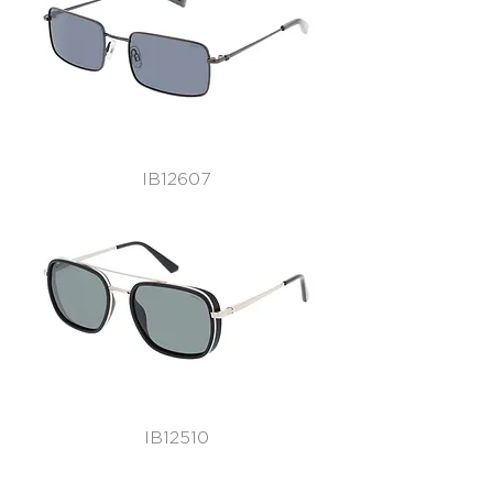
IB12607
IB12510