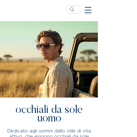
occhiali da sole
uomo
Dedicato agli uomini dallo stile di vita
attivo, che esigono occhiali da sole