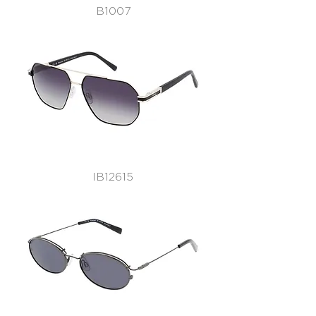
B1007
IB12615