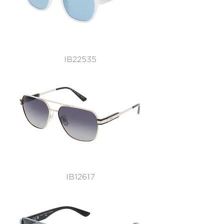
IB22535
IB12617