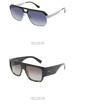
IB12619
IB22618