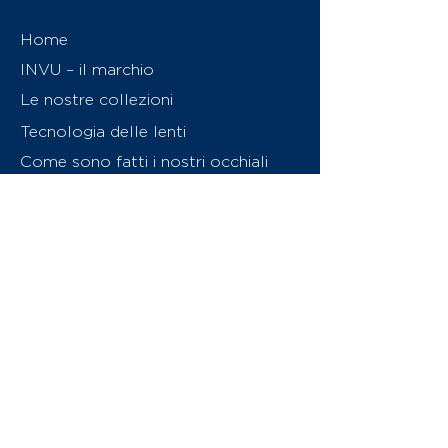
Home
INVU – il marchio
Le nostre collezioni
Tecnologia delle lenti
Come sono fatti i nostri occhiali
Caratteristiche delle lenti
Chi siamo
Contattaci
Swiss Eyewear Group
INVU Online Shop Switzerland
Download catalogo (PDF)