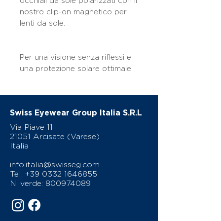
occhiali da sole polarizzati con il
nostro clip-on magnetico per
lenti da sole.
Per una visione senza riflessi e
una protezione solare ottimale.
Swiss Eyewear Group Italia S.R.L
Via Piave 11
21051 Arcisate (Varese)
Italia
info.italia@swisseg.com
Tel:
+39 0332 1646855
N. verde:
800974089