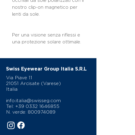
occhiali da sole polarizzati con il
nostro clip-on magnetico per
lenti da sole.
Per una visione senza riflessi e
una protezione solare ottimale.
Swiss Eyewear Group Italia S.R.L
Via Piave 11
21051 Arcisate (Varese)
Italia
info.italia@swisseg.com
Tel:
+39 0332 1646855
N. verde:
800974089