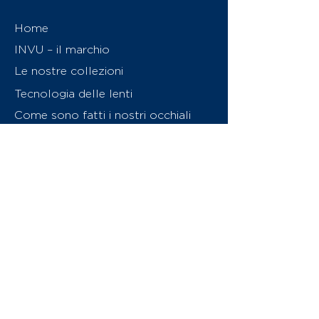
Home
INVU – il marchio
Le nostre collezioni
Tecnologia delle lenti
Come sono fatti i nostri occhiali
Caratteristiche delle lenti
Chi siamo
Contattaci
Swiss Eyewear Group
INVU Online Shop Switzerland
Download catalogo (PDF)