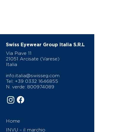
Swiss Eyewear Group Italia S.R.L
Via Piave 11
21051 Arcisate (Varese)
Italia
info.italia@swisseg.com
Tel:
+39 0332 1646855
N. verde:
800974089
Home
INVU – il marchio