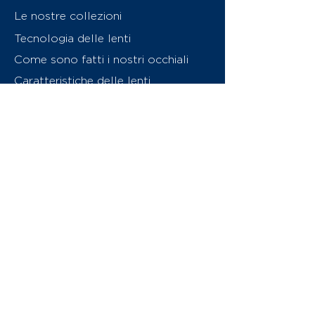
Le nostre collezioni
Tecnologia delle lenti
Come sono fatti i nostri occhiali
Caratteristiche delle lenti
Chi siamo
Contattaci
Swiss Eyewear Group
INVU Online Shop Switzerland
Download catalogo (PDF)
© 2026 Swiss Eyewear Group
(International) AG
Informatiava sulla privacy