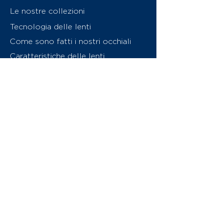
Le nostre collezioni
Tecnologia delle lenti
Come sono fatti i nostri occhiali
Caratteristiche delle lenti
Chi siamo
Contattaci
Swiss Eyewear Group
INVU Online Shop Switzerland
Download catalogo (PDF)
© 2026 Swiss Eyewear Group
(International) AG
Informatiava sulla privacy