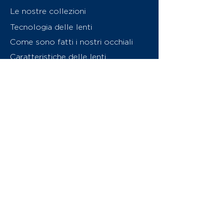
Le nostre collezioni
Tecnologia delle lenti
Come sono fatti i nostri occhiali
Caratteristiche delle lenti
Chi siamo
Contattaci
Swiss Eyewear Group
INVU Online Shop Switzerland
Download catalogo (PDF)
© 2026 Swiss Eyewear Group
(International) AG
Informatiava sulla privacy