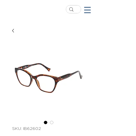
SKU: IB62602