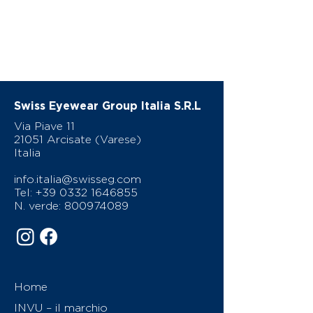
Swiss Eyewear Group Italia S.R.L
Via Piave 11
21051 Arcisate (Varese)
Italia
info.italia@swisseg.com
Tel:
+39 0332 1646855
N. verde:
800974089
Home
INVU – il marchio