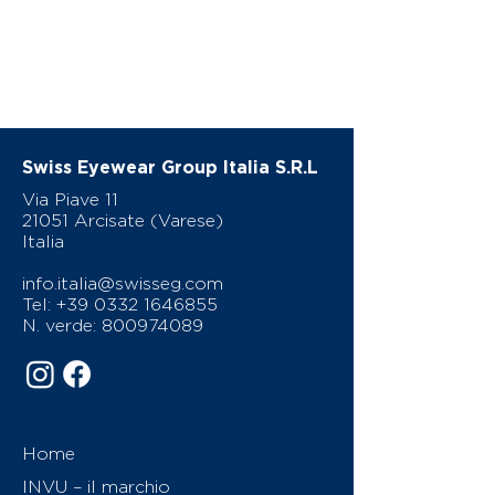
Swiss Eyewear Group Italia S.R.L
Via Piave 11
21051 Arcisate (Varese)
Italia
info.italia@swisseg.com
Tel:
+39 0332 1646855
N. verde:
800974089
Home
INVU – il marchio