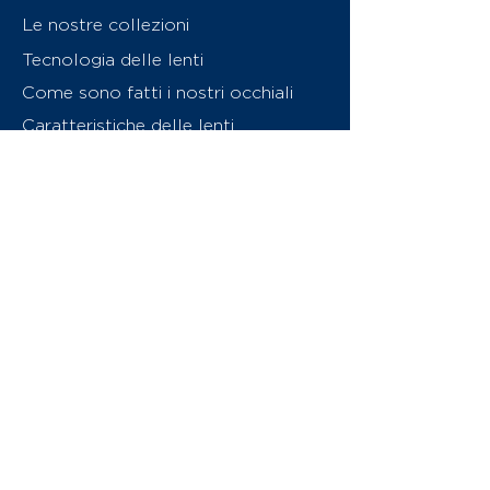
Le nostre collezioni
Tecnologia delle lenti
Come sono fatti i nostri occhiali
Caratteristiche delle lenti
Chi siamo
Contattaci
Swiss Eyewear Group
INVU Online Shop Switzerland
Download catalogo (PDF)
© 2026 Swiss Eyewear Group
(International) AG
Informatiava sulla privacy