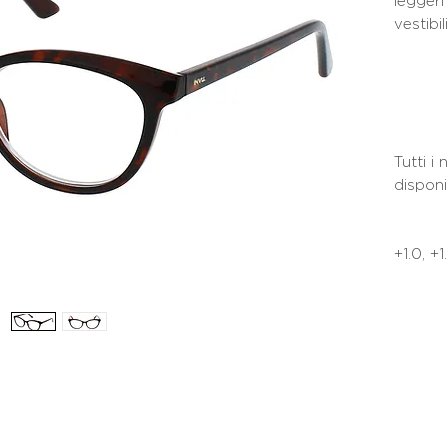
leggeri
vestibil
Tutti i
disponib
+1.0, +1