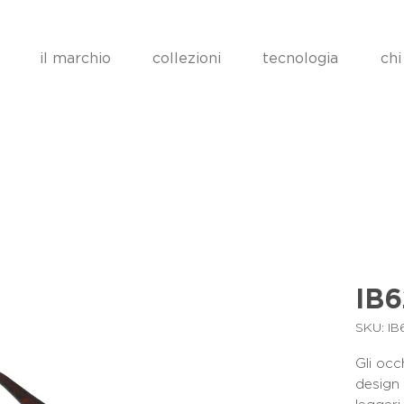
il marchio
collezioni
tecnologia
chi
IB
SKU: I
Gli occ
design