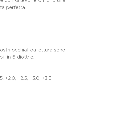
 e confortevoli e offrono una
ità perfetta.
 nostri occhiali da lettura sono
ili in 6 diottrie:
.5, +2.0, +2.5, +3.0, +3.5