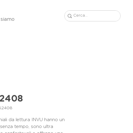
 siamo
62408
B62408
hiali da lettura INVU hanno un
 senza tempo, sono ultra