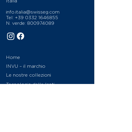
Italia
info.italia@swisseg.com
Tel:
+39 0332 1646855
N. verde:
800974089
Home
INVU – il marchio
Le nostre collezioni
Tecnologia delle lenti
Come sono fatti i nostri occhiali
Caratteristiche delle lenti
Chi siamo
Contattaci