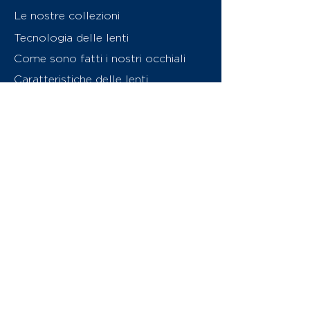
Le nostre collezioni
Tecnologia delle lenti
Come sono fatti i nostri occhiali
Caratteristiche delle lenti
Chi siamo
Contattaci
Swiss Eyewear Group
INVU Online Shop Switzerland
Download catalogo (PDF)
© 2026 Swiss Eyewear Group
(International) AG
Informatiava sulla privacy