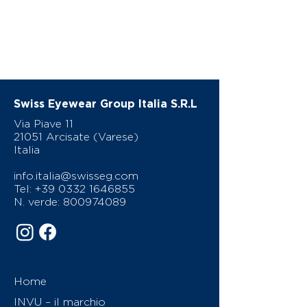
Swiss Eyewear Group Italia S.R.L
Via Piave 11
21051 Arcisate (Varese)
Italia
info.italia@swisseg.com
Tel:
+39 0332 1646855
N. verde:
800974089
Home
INVU – il marchio