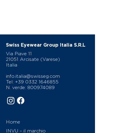
Swiss Eyewear Group Italia S.R.L
Via Piave 11
21051 Arcisate (Varese)
Italia
info.italia@swisseg.com
Tel:
+39 0332 1646855
N. verde:
800974089
Home
INVU – il marchio