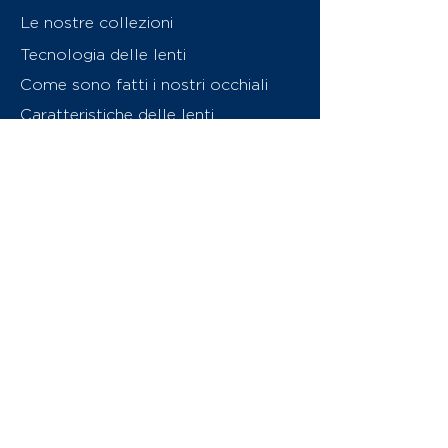
Le nostre collezioni
Tecnologia delle lenti
Come sono fatti i nostri occhiali
Caratteristiche delle lenti
Chi siamo
Contattaci
Swiss Eyewear Group
INVU Online Shop Switzerland
Download catalogo (PDF)
© 2026 Swiss Eyewear Group
(International) AG
Informatiava sulla privacy