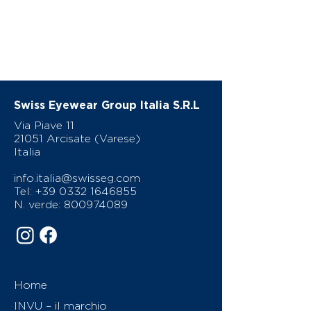
Swiss Eyewear Group Italia S.R.L
Via Piave 11
21051 Arcisate (Varese)
Italia
info.italia@swisseg.com
Tel:
+39 0332 1646855
N. verde:
800974089
Home
INVU – il marchio