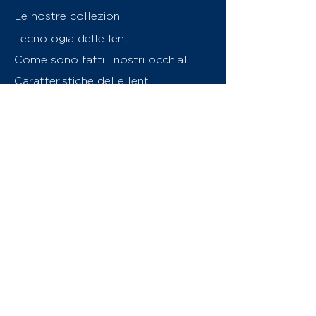
Le nostre collezioni
Tecnologia delle lenti
Come sono fatti i nostri occhiali
Caratteristiche delle lenti
Chi siamo
Contattaci
Swiss Eyewear Group
INVU Online Shop Switzerland
Download catalogo (PDF)
© 2026 Swiss Eyewear Group
(International) AG
Informatiava sulla privacy