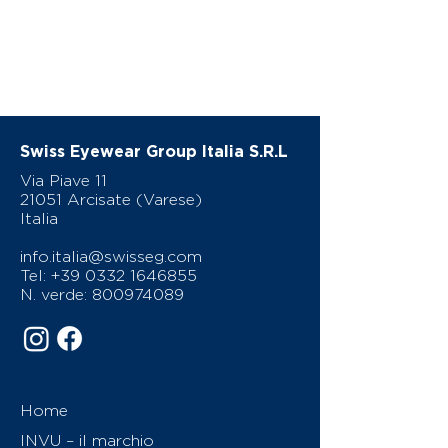
Swiss Eyewear Group Italia S.R.L
Via Piave 11
21051 Arcisate (Varese)
Italia
info.italia@swisseg.com
Tel:
+39 0332 1646855
N. verde:
800974089
Home
INVU – il marchio