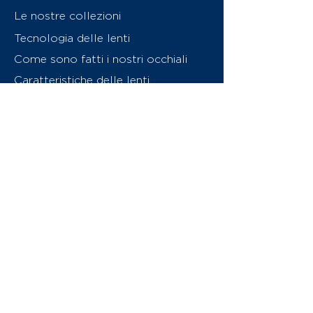
Le nostre collezioni
Tecnologia delle lenti
Come sono fatti i nostri occhiali
Caratteristiche delle lenti
Chi siamo
Contattaci
Swiss Eyewear Group
INVU Online Shop Switzerland
Download catalogo (PDF)
© 2026 Swiss Eyewear Group
(International) AG
Informatiava sulla privacy