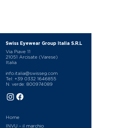
Swiss Eyewear Group Italia S.R.L
Via Piave 11
21051 Arcisate (Varese)
Italia
info.italia@swisseg.com
Tel:
+39 0332 1646855
N. verde:
800974089
Home
INVU – il marchio