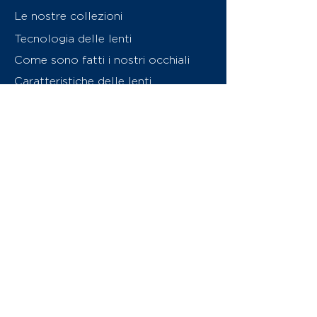
Le nostre collezioni
Tecnologia delle lenti
Come sono fatti i nostri occhiali
Caratteristiche delle lenti
Chi siamo
Contattaci
Swiss Eyewear Group
INVU Online Shop Switzerland
Download catalogo (PDF)
© 2026 Swiss Eyewear Group
(International) AG
Informatiava sulla privacy