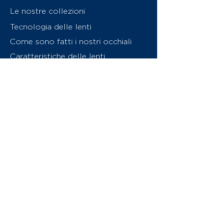
Le nostre collezioni
Tecnologia delle lenti
Come sono fatti i nostri occhiali
Caratteristiche delle lenti
Chi siamo
Contattaci
Swiss Eyewear Group
INVU Online Shop Switzerland
Download catalogo (PDF)
© 2026 Swiss Eyewear Group
(International) AG
Informatiava sulla privacy