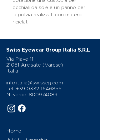
dotazione una custodia per
occhiali da sole e un panno per
la pulizia realizzati con materiali
riciclati.
Swiss Eyewear Group Italia S.R.L
Via Piave 11
21051 Arcisate (Varese)
Italia
info.italia@swisseg.com
Tel:
+39 0332 1646855
N. verde:
800974089
Home