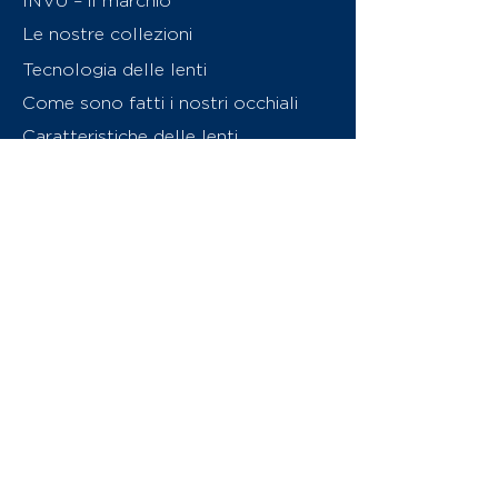
INVU – il marchio
Le nostre collezioni
Tecnologia delle lenti
Come sono fatti i nostri occhiali
Caratteristiche delle lenti
Chi siamo
Contattaci
Swiss Eyewear Group
INVU Online Shop Switzerland
Download catalogo (PDF)
© 2026 Swiss Eyewear Group
(International) AG
Informatiava sulla privacy