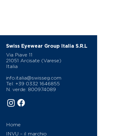
Swiss Eyewear Group Italia S.R.L
Via Piave 11
21051 Arcisate (Varese)
Italia
info.italia@swisseg.com
Tel:
+39 0332 1646855
N. verde:
800974089
Home
INVU – il marchio