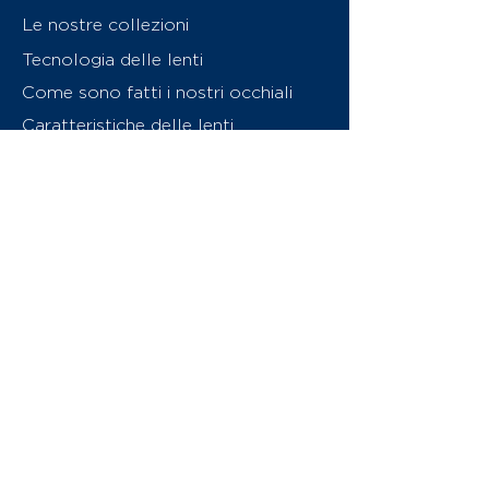
Le nostre collezioni
Tecnologia delle lenti
Come sono fatti i nostri occhiali
Caratteristiche delle lenti
Chi siamo
Contattaci
Swiss Eyewear Group
INVU Online Shop Switzerland
Download catalogo (PDF)
© 2026 Swiss Eyewear Group
(International) AG
Informatiava sulla privacy