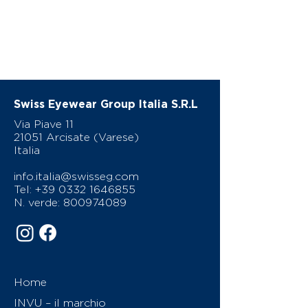
Swiss Eyewear Group Italia S.R.L
Via Piave 11
21051 Arcisate (Varese)
Italia
info.italia@swisseg.com
Tel:
+39 0332 1646855
N. verde:
800974089
Home
INVU – il marchio