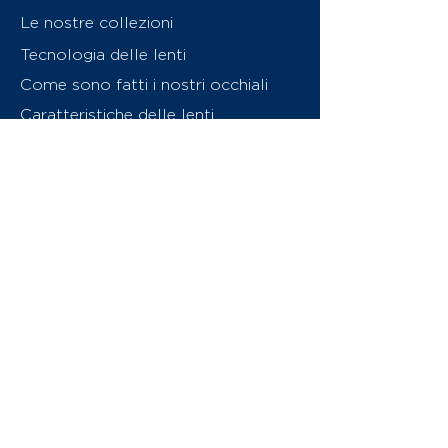
Le nostre collezioni
Tecnologia delle lenti
Come sono fatti i nostri occhiali
Caratteristiche delle lenti
Chi siamo
Contattaci
Swiss Eyewear Group
INVU Online Shop Switzerland
Download catalogo (PDF)
© 2026 Swiss Eyewear Group
(International) AG
Informatiava sulla privacy