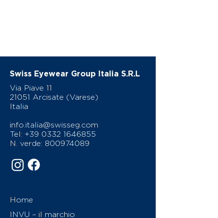
Swiss Eyewear Group Italia S.R.L
Via Piave 11
21051 Arcisate (Varese)
Italia
info.italia@swisseg.com
Tel:
+39 0332 1646855
N. verde:
800974089
Home
INVU – il marchio