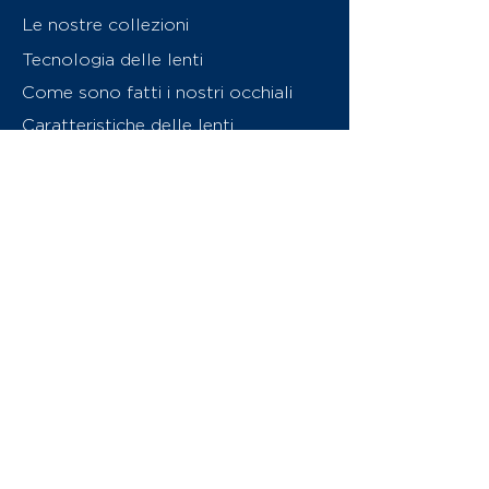
Le nostre collezioni
Tecnologia delle lenti
Come sono fatti i nostri occhiali
Caratteristiche delle lenti
Chi siamo
Contattaci
Swiss Eyewear Group
INVU Online Shop Switzerland
Download catalogo (PDF)
© 2026 Swiss Eyewear Group
(International) AG
Informatiava sulla privacy