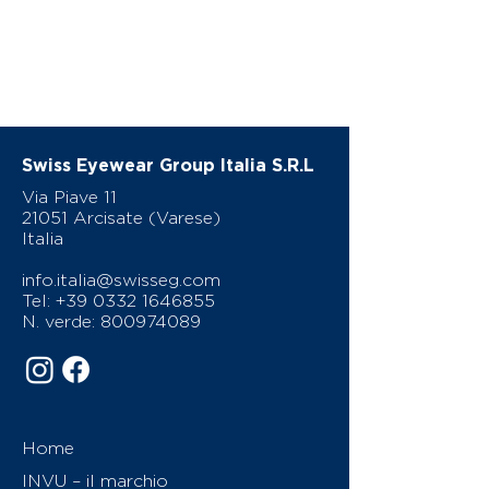
Swiss Eyewear Group Italia S.R.L
Via Piave 11
21051 Arcisate (Varese)
Italia
info.italia@swisseg.com
Tel:
+39 0332 1646855
N. verde:
800974089
Home
INVU – il marchio