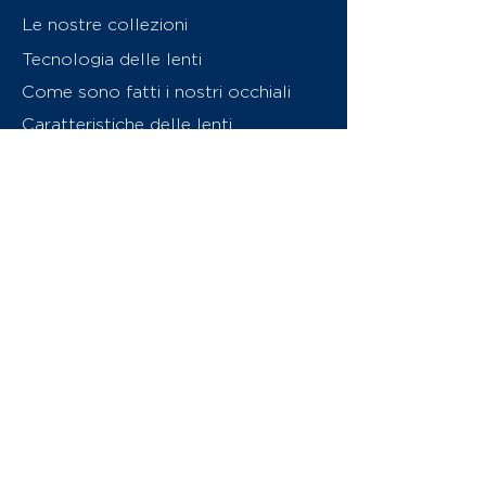
Le nostre collezioni
Tecnologia delle lenti
Come sono fatti i nostri occhiali
Caratteristiche delle lenti
Chi siamo
Contattaci
Swiss Eyewear Group
INVU Online Shop Switzerland
Download catalogo (PDF)
© 2026 Swiss Eyewear Group
(International) AG
Informatiava sulla privacy