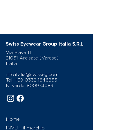
Swiss Eyewear Group Italia S.R.L
Via Piave 11
21051 Arcisate (Varese)
Italia
info.italia@swisseg.com
Tel:
+39 0332 1646855
N. verde:
800974089
Home
INVU – il marchio