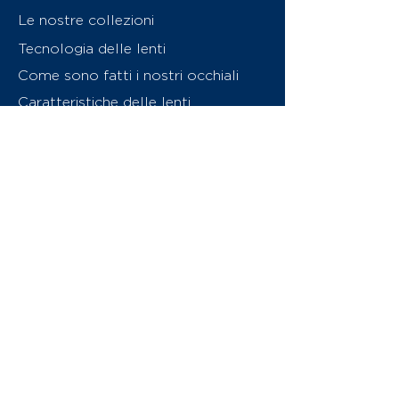
Le nostre collezioni
Tecnologia delle lenti
Come sono fatti i nostri occhiali
Caratteristiche delle lenti
Chi siamo
Contattaci
Swiss Eyewear Group
INVU Online Shop Switzerland
Download catalogo (PDF)
© 2026 Swiss Eyewear Group
(International) AG
Informatiava sulla privacy