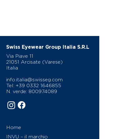
Swiss Eyewear Group Italia S.R.L
Via Piave 11
21051 Arcisate (Varese)
Italia
info.italia@swisseg.com
Tel:
+39 0332 1646855
N. verde:
800974089
Home
INVU – il marchio