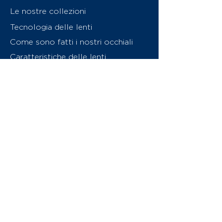
Le nostre collezioni
Tecnologia delle lenti
Come sono fatti i nostri occhiali
Caratteristiche delle lenti
Chi siamo
Contattaci
Swiss Eyewear Group
INVU Online Shop Switzerland
Download catalogo (PDF)
© 2026 Swiss Eyewear Group
(International) AG
Informatiava sulla privacy