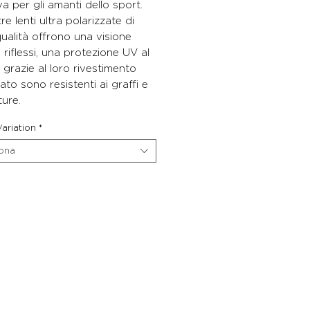
iva per gli amanti dello sport.
re lenti ultra polarizzate di
ualità offrono una visione
i riflessi, una protezione UV al
grazie al loro rivestimento
rato sono resistenti ai graffi e
ture.
ariation
*
iona