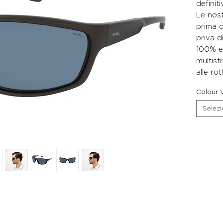
definit
Le nost
prima q
priva d
100% e 
multist
alle rot
Colour V
Selez