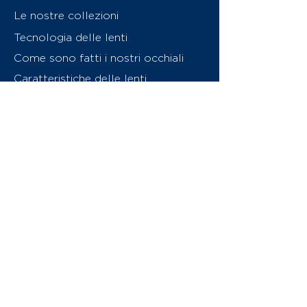
Le nostre collezioni
Tecnologia delle lenti
Come sono fatti i nostri occhiali
Caratteristiche delle lenti
Chi siamo
Contattaci
Swiss Eyewear Group
INVU Online Shop Switzerland
Download catalogo (PDF)
© 2026 Swiss Eyewear Group
(International) AG
Informatiava sulla privacy