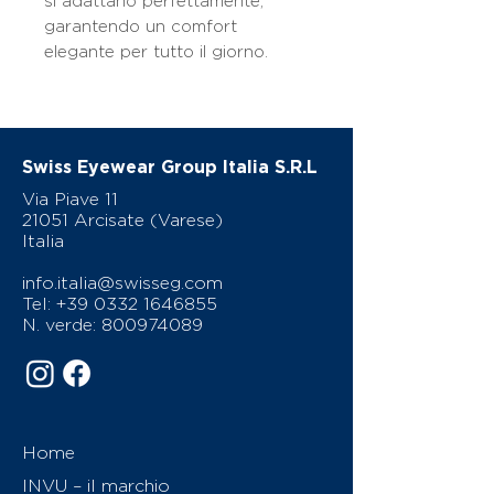
si adattano perfettamente,
garantendo un comfort
elegante per tutto il giorno.
Swiss Eyewear Group Italia S.R.L
Via Piave 11
21051 Arcisate (Varese)
Italia
info.italia@swisseg.com
Tel:
+39 0332 1646855
N. verde:
800974089
Home
INVU – il marchio