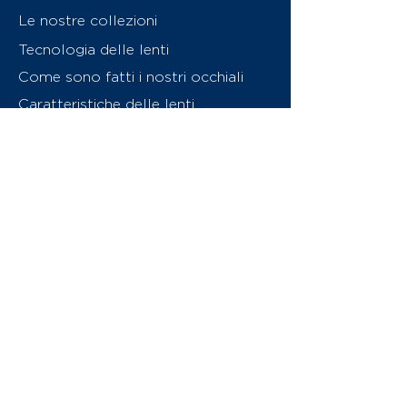
Le nostre collezioni
Tecnologia delle lenti
Come sono fatti i nostri occhiali
Caratteristiche delle lenti
Chi siamo
Contattaci
Swiss Eyewear Group
INVU Online Shop Switzerland
Download catalogo (PDF)
© 2026 Swiss Eyewear Group
(International) AG
Informatiava sulla privacy