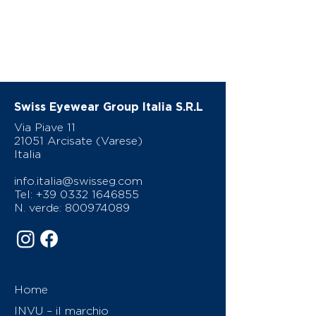
Swiss Eyewear Group Italia S.R.L
Via Piave 11
21051 Arcisate (Varese)
Italia
info.italia@swisseg.com
Tel:
+39 0332 1646855
N. verde:
800974089
Home
INVU – il marchio