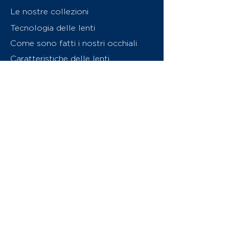
Le nostre collezioni
Tecnologia delle lenti
Come sono fatti i nostri occhiali
Caratteristiche delle lenti
Chi siamo
Contattaci
Swiss Eyewear Group
INVU Online Shop Switzerland
Download catalogo (PDF)
© 2026 Swiss Eyewear Group
(International) AG
Informatiava sulla privacy