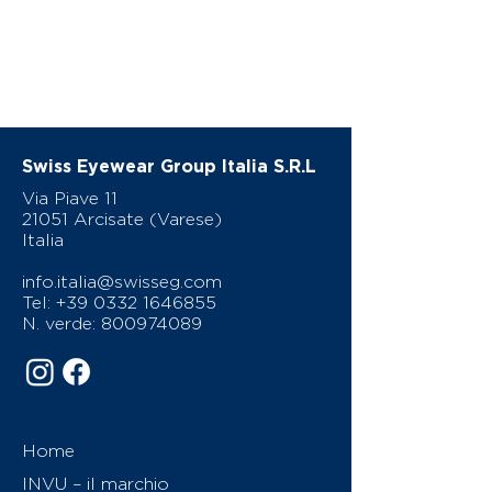
Swiss Eyewear Group Italia S.R.L
Via Piave 11
21051 Arcisate (Varese)
Italia
info.italia@swisseg.com
Tel:
+39 0332 1646855
N. verde:
800974089
Home
INVU – il marchio