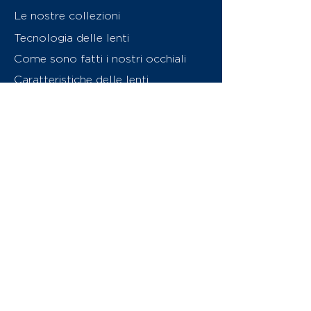
Le nostre collezioni
Tecnologia delle lenti
Come sono fatti i nostri occhiali
Caratteristiche delle lenti
Chi siamo
Contattaci
Swiss Eyewear Group
INVU Online Shop Switzerland
Download catalogo (PDF)
© 2026 Swiss Eyewear Group
(International) AG
Informatiava sulla privacy