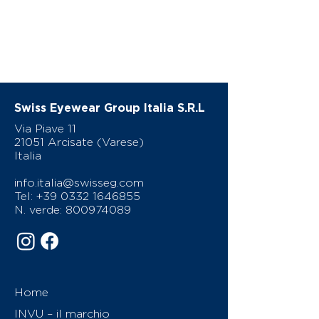
Swiss Eyewear Group Italia S.R.L
Via Piave 11
21051 Arcisate (Varese)
Italia
info.italia@swisseg.com
Tel:
+39 0332 1646855
N. verde:
800974089
Home
INVU – il marchio