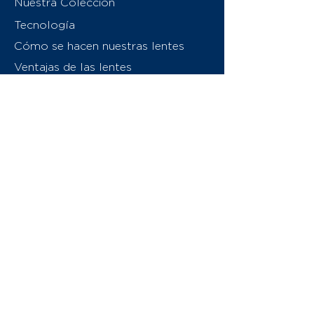
Nuestra Colección
Tecnología
Cómo se hacen nuestras lentes
Ventajas de las lentes
Sobre nosotros
Contáctenos
Swiss Eyewear Group
INVU Italia
© 2026 Swiss Eyewear Group
(International) AG
Política de privacidad
Términos y condiciones