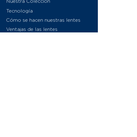
Nuestra Colección
Tecnología
Cómo se hacen nuestras lentes
Ventajas de las lentes
Sobre nosotros
Contáctenos
Swiss Eyewear Group
INVU Italia
© 2026 Swiss Eyewear Group
(International) AG
Política de privacidad
Términos y condiciones