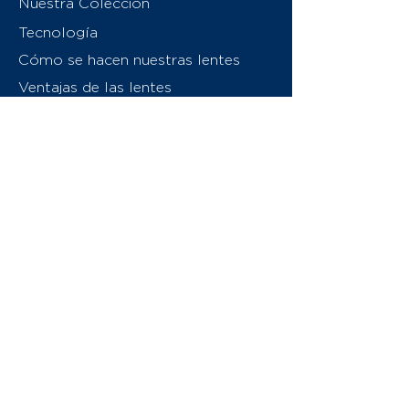
Nuestra Colección
Tecnología
Cómo se hacen nuestras lentes
Ventajas de las lentes
Sobre nosotros
Contáctenos
Swiss Eyewear Group
INVU Italia
© 2026 Swiss Eyewear Group
(International) AG
Política de privacidad
Términos y condiciones