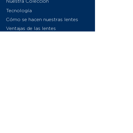
Nuestra Colección
Tecnología
Cómo se hacen nuestras lentes
Ventajas de las lentes
Sobre nosotros
Contáctenos
Swiss Eyewear Group
INVU Italia
© 2026 Swiss Eyewear Group
(International) AG
Política de privacidad
Términos y condiciones