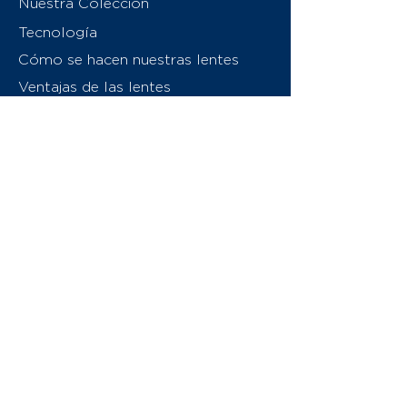
Nuestra Colección
Tecnología
Cómo se hacen nuestras lentes
Ventajas de las lentes
Sobre nosotros
Contáctenos
Swiss Eyewear Group
INVU Italia
© 2026 Swiss Eyewear Group
(International) AG
Política de privacidad
Términos y condiciones