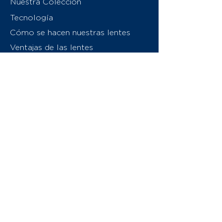
Nuestra Colección
Tecnología
Cómo se hacen nuestras lentes
Ventajas de las lentes
Sobre nosotros
Contáctenos
Swiss Eyewear Group
INVU Italia
© 2026 Swiss Eyewear Group
(International) AG
Política de privacidad
Términos y condiciones