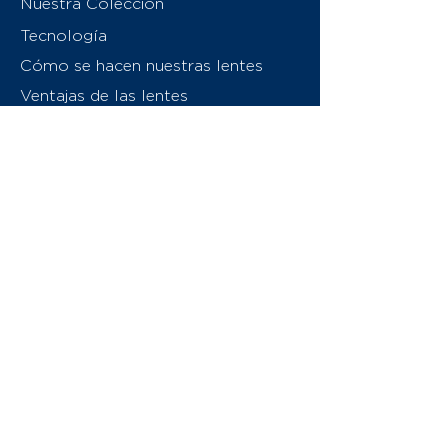
Nuestra Colección
Tecnología
Cómo se hacen nuestras lentes
Ventajas de las lentes
Sobre nosotros
Contáctenos
Swiss Eyewear Group
INVU Italia
© 2026 Swiss Eyewear Group
(International) AG
Política de privacidad
Términos y condiciones