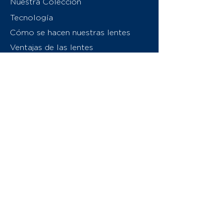
Nuestra Colección
Tecnología
Cómo se hacen nuestras lentes
Ventajas de las lentes
Sobre nosotros
Contáctenos
Swiss Eyewear Group
INVU Italia
© 2026 Swiss Eyewear Group
(International) AG
Política de privacidad
Términos y condiciones