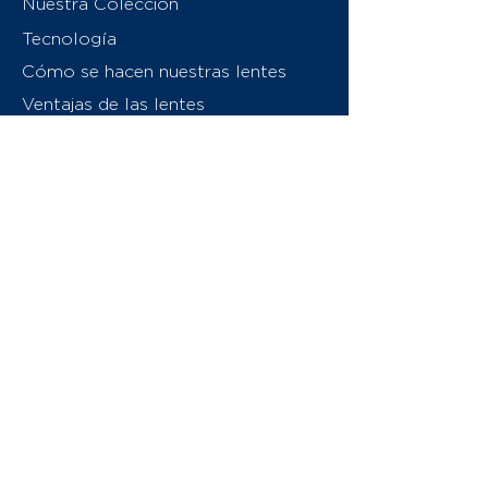
Nuestra Colección
Tecnología
Cómo se hacen nuestras lentes
Ventajas de las lentes
Sobre nosotros
Contáctenos
Swiss Eyewear Group
INVU Italia
© 2026 Swiss Eyewear Group
(International) AG
Política de privacidad
Términos y condiciones