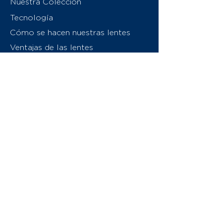
Nuestra Colección
Tecnología
Cómo se hacen nuestras lentes
Ventajas de las lentes
Sobre nosotros
Contáctenos
Swiss Eyewear Group
INVU Italia
© 2026 Swiss Eyewear Group
(International) AG
Política de privacidad
Términos y condiciones