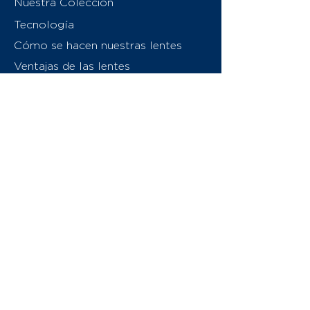
Nuestra Colección
Tecnología
Cómo se hacen nuestras lentes
Ventajas de las lentes
Sobre nosotros
Contáctenos
Swiss Eyewear Group
INVU Italia
© 2026 Swiss Eyewear Group
(International) AG
Política de privacidad
Términos y condiciones