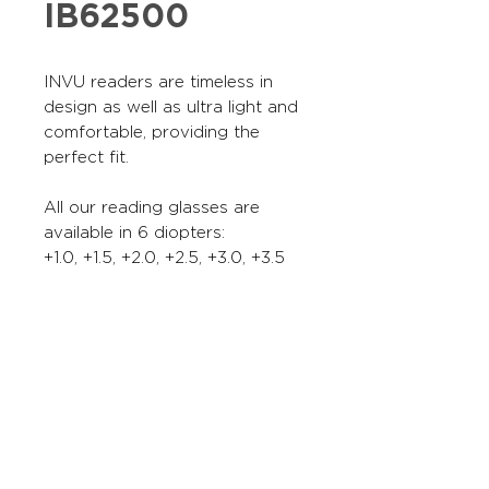
IB62500
INVU readers are timeless in
design as well as ultra light and
comfortable, providing the
perfect fit.
All our reading glasses are
available in 6 diopters:
+1.0, +1.5, +2.0, +2.5, +3.0, +3.5