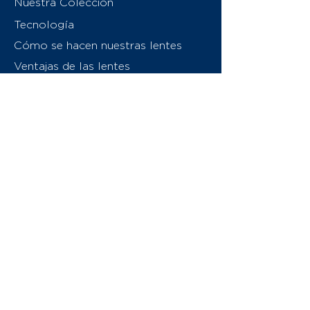
Nuestra Colección
Tecnología
Cómo se hacen nuestras lentes
Ventajas de las lentes
Sobre nosotros
Contáctenos
Swiss Eyewear Group
INVU Italia
© 2026 Swiss Eyewear Group
(International) AG
Política de privacidad
Términos y condiciones