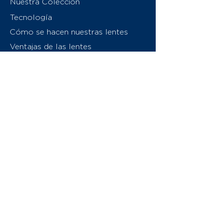
Nuestra Colección
Tecnología
Cómo se hacen nuestras lentes
Ventajas de las lentes
Sobre nosotros
Contáctenos
Swiss Eyewear Group
INVU Italia
© 2026 Swiss Eyewear Group
(International) AG
Política de privacidad
Términos y condiciones