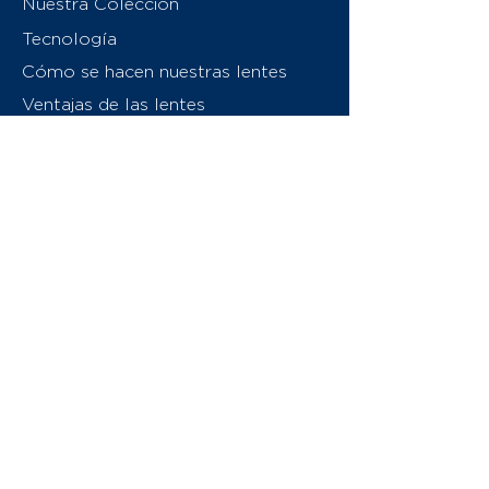
Nuestra Colección
Tecnología
Cómo se hacen nuestras lentes
Ventajas de las lentes
Sobre nosotros
Contáctenos
Swiss Eyewear Group
INVU Italia
© 2026 Swiss Eyewear Group
(International) AG
Política de privacidad
Términos y condiciones