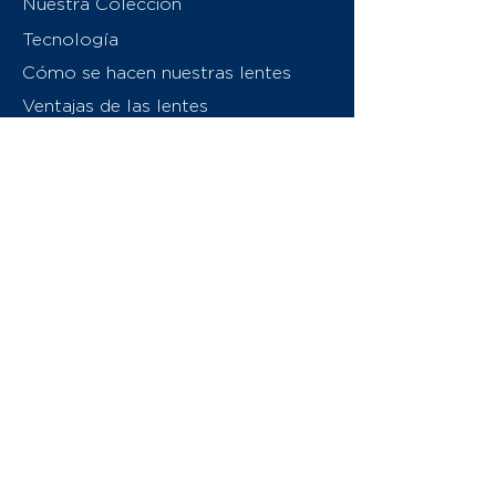
Nuestra Colección
Tecnología
Cómo se hacen nuestras lentes
Ventajas de las lentes
Sobre nosotros
Contáctenos
Swiss Eyewear Group
INVU Italia
© 2026 Swiss Eyewear Group
(International) AG
Política de privacidad
Términos y condiciones