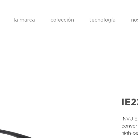
la marca
colección
tecnología
no
IE2
INVU Ea
convert
high-pe