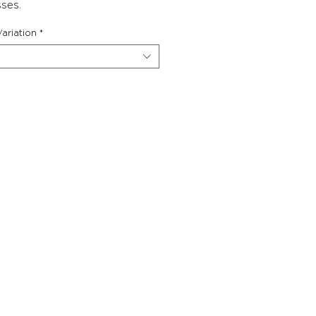
ses.
ariation
*