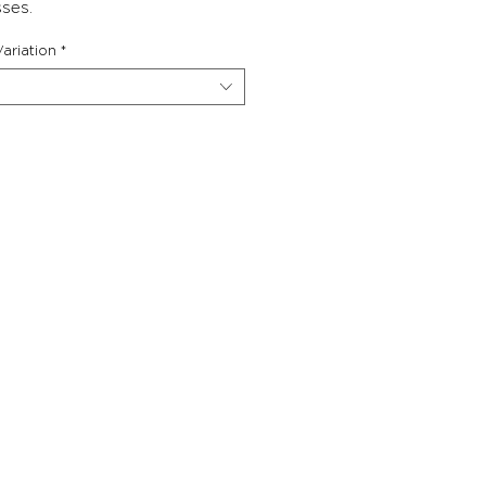
ses.
ariation
*