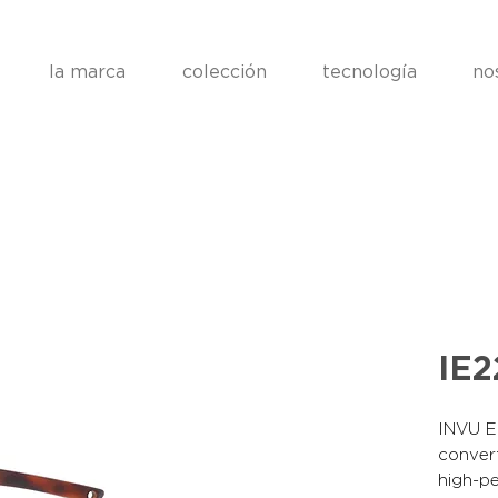
la marca
colección
tecnología
no
IE2
INVU Ea
convert
high-pe