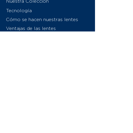
Nuestra Colección
Tecnología
Cómo se hacen nuestras lentes
Ventajas de las lentes
Sobre nosotros
Contáctenos
Swiss Eyewear Group
INVU Italia
© 2026 Swiss Eyewear Group
(International) AG
Política de privacidad
Términos y condiciones