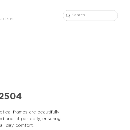
sotros
32504
tical frames are beautifully
d and fit perfectly, ensuring
, all day comfort.