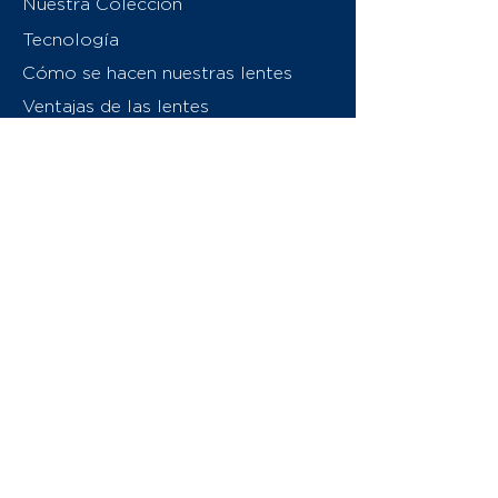
Nuestra Colección
Tecnología
Cómo se hacen nuestras lentes
Ventajas de las lentes
Sobre nosotros
Contáctenos
Swiss Eyewear Group
INVU Italia
© 2026 Swiss Eyewear Group
(International) AG
Política de privacidad
Términos y condiciones