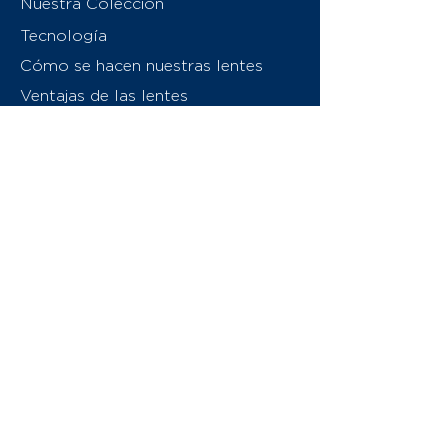
Nuestra Colección
Tecnología
Cómo se hacen nuestras lentes
Ventajas de las lentes
Sobre nosotros
Contáctenos
Swiss Eyewear Group
INVU Italia
© 2026 Swiss Eyewear Group
(International) AG
Política de privacidad
Términos y condiciones