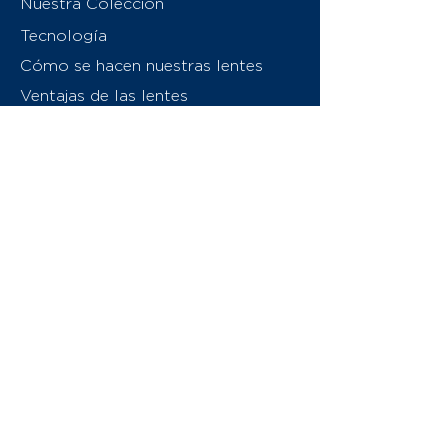
Nuestra Colección
Tecnología
Cómo se hacen nuestras lentes
Ventajas de las lentes
Sobre nosotros
Contáctenos
Swiss Eyewear Group
INVU Italia
© 2026 Swiss Eyewear Group
(International) AG
Política de privacidad
Términos y condiciones